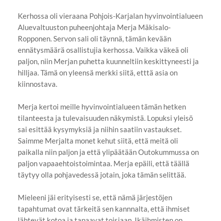
Kerhossa oli vieraana Pohjois-Karjalan hyvinvointialueen
Aluevaltuuston puheenjohtaja Merja Mäkisalo-
Ropponen. Servon sali oli täynnä, tämän kevään
ennätysmäärä osallistujia kerhossa. Vaikka väkeä oli
paljon, niin Merjan puhetta kuunneltiin keskittyneesti ja
hilljaa. Tämä on yleensä merkki siitä, etttä asia on
kiinnostava.
Merja kertoi meille hyvinvointialueen tämän hetken
tilanteesta ja tulevaisuuden näkymistä. Lopuksi yleisö
sai esittää kysymyksiä ja niihin saatiin vastaukset.
Saimme Merjalta monet kehut siitä, että meitä oli
paikalla niin paljon ja että ylipäätään Outokummussa on
paljon vapaaehtoistoimintaa. Merja epäili, että täällä
täytyy olla pohjavedessä jotain, joka tämän selittää.
Mieleeni jäi erityisesti se, että nämä järjestöjen
tapahtumat ovat tärkeitä sen kannnalta, että ihmiset
lähtevät kotoa ja tapaavat toisiaan. Ikäihmisten on