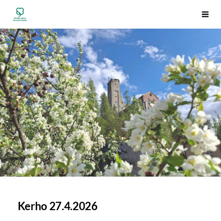
Siirry
Outokummun Reumayhdistys ry
Vali
sivun
sisältöön
Kerho 27.4.2026