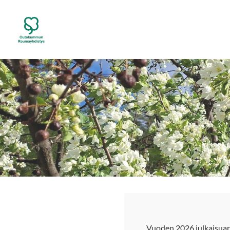
Siirry
sivun
Outokummun Reumayhdistys ry
sisältöön
Vuoden 2026 julkaisuar