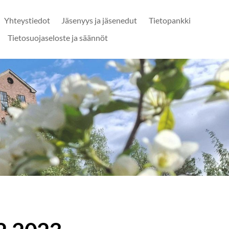
Yhteystiedot
Jäsenyys ja jäsenedut
Tietopankki
Tietosuojaseloste ja säännöt