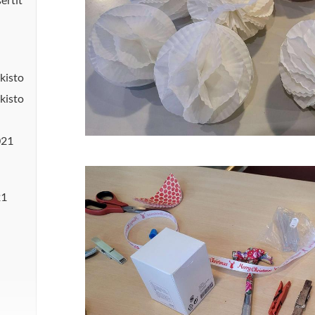
kisto
kisto
021
21