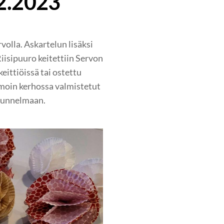
2.2023
olla. Askartelun lisäksi
iisipuuro keitettiin Servon
keittiöissä tai ostettu
amoin kerhossa valmistetut
utunnelmaan.