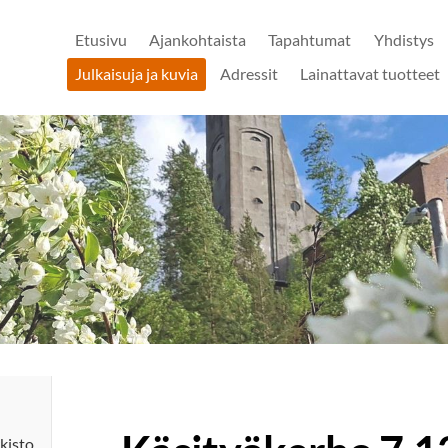
Etusivu
Ajankohtaista
Tapahtumat
Yhdistys
Julkaisuja ja kuvia
Adressit
Lainattavat tuotteet
kisto