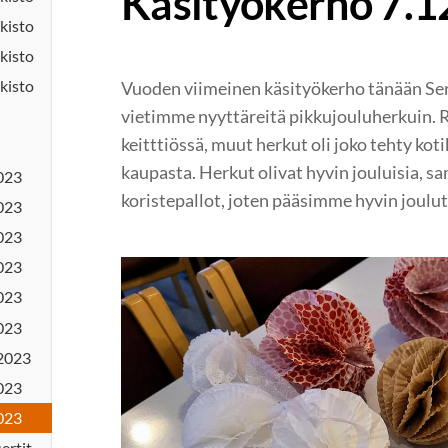
Käsityökerho 7.1
kisto
kisto
kisto
Vuoden viimeinen käsityökerho tänään Serv
vietimme nyyttäreitä pikkujouluherkuin. R
keitttiössä, muut herkut oli joko tehty koti
kaupasta. Herkut olivat hyvin jouluisia, s
023
koristepallot, joten pääsimme hyvin joul
023
023
023
023
023
.2023
023
023
sertit