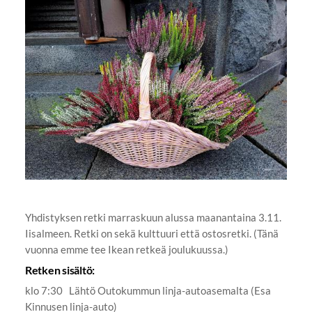
Yhdistyksen retki marraskuun alussa maanantaina 3.11.
Iisalmeen. Retki on sekä kulttuuri että ostosretki. (Tänä
vuonna emme tee Ikean retkeä joulukuussa.)
Retken sisältö:
klo 7:30 Lähtö Outokummun linja-autoasemalta (Esa
Kinnusen linja-auto)