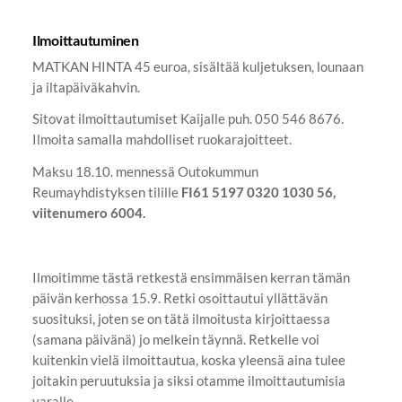
Ilmoittautuminen
MATKAN HINTA 45 euroa, sisältää kuljetuksen, lounaan
ja iltapäiväkahvin.
Sitovat ilmoittautumiset Kaijalle puh. 050 546 8676.
Ilmoita samalla mahdolliset ruokarajoitteet.
Maksu 18.10. mennessä Outokummun
Reumayhdistyksen tilille
FI61 5197 0320 1030 56,
viitenumero 6004.
Ilmoitimme tästä retkestä ensimmäisen kerran tämän
päivän kerhossa 15.9. Retki osoittautui yllättävän
suosituksi, joten se on tätä ilmoitusta kirjoittaessa
(samana päivänä) jo melkein täynnä. Retkelle voi
kuitenkin vielä ilmoittautua, koska yleensä aina tulee
joitakin peruutuksia ja siksi otamme ilmoittautumisia
varalle.