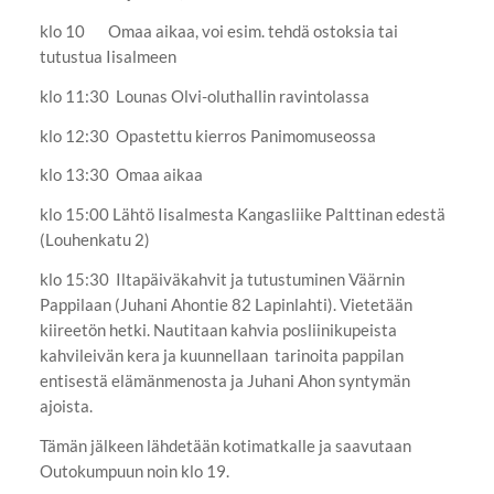
klo 10 Omaa aikaa, voi esim. tehdä ostoksia tai
tutustua Iisalmeen
klo 11:30 Lounas Olvi-oluthallin ravintolassa
klo 12:30 Opastettu kierros Panimomuseossa
klo 13:30 Omaa aikaa
klo 15:00 Lähtö Iisalmesta Kangasliike Palttinan edestä
(Louhenkatu 2)
klo 15:30 Iltapäiväkahvit ja tutustuminen Väärnin
Pappilaan (Juhani Ahontie 82 Lapinlahti). Vietetään
kiireetön hetki. Nautitaan kahvia posliinikupeista
kahvileivän kera ja kuunnellaan tarinoita pappilan
entisestä elämänmenosta ja Juhani Ahon syntymän
ajoista.
Tämän jälkeen lähdetään kotimatkalle ja saavutaan
Outokumpuun noin klo 19.