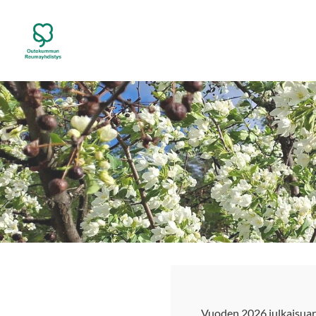
Siirry
sivun
Outokummun Reumayhdistys ry
sisältöön
Vuoden 2026 julkaisuar