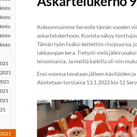
Askartelukerho 9
kisto
kisto
kisto
Kokoonnuimme Servolle tämän vuoden vi
askartelukerhoon. Kuvista näkyy tonttujou
kisto
Tämän työn lisäksi keitettiin riisipuuroa, j
kisto
lakkasopan kera. Tietysti vielä jälkiruoaks
leivonnaisia. Ja meillä kaikilla oli niin muka
2021
.2021
Ensi vuonna tavataan jälleen käsitöiden ja
2021
Aloitetaan torstaina 13.1.2022 klo 12 Serv
2021
2021
.21
.2021