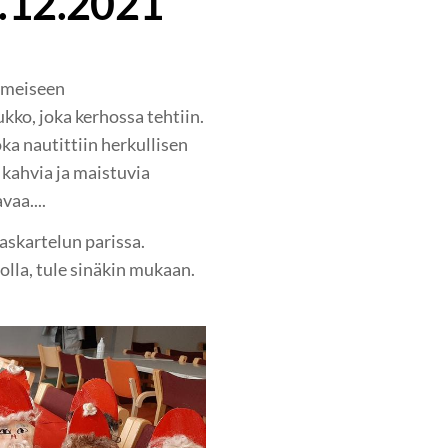
.12.2021
imeiseen
kko, joka kerhossa tehtiin.
oka nautittiin herkullisen
i kahvia ja maistuvia
vaa....
 askartelun parissa.
olla, tule sinäkin mukaan.