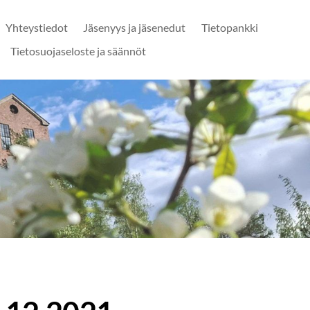
Yhteystiedot
Jäsenyys ja jäsenedut
Tietopankki
Tietosuojaseloste ja säännöt