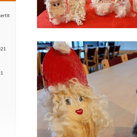
sertit
021
21