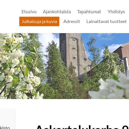
Etusivu
Ajankohtaista
Tapahtumat
Yhdistys
Julkaisuja ja kuvia
Adressit
Lainattavat tuotteet
kisto