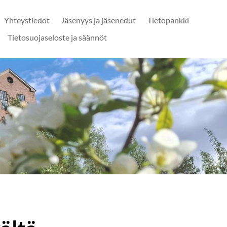
Yhteystiedot
Jäsenyys ja jäsenedut
Tietopankki
Tietosuojaseloste ja säännöt