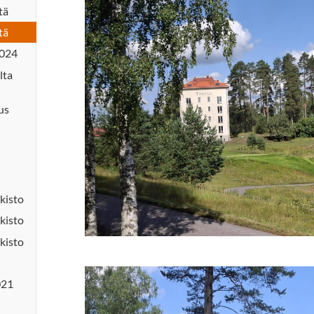
tä
tä
2024
lta
us
kisto
kisto
kisto
021