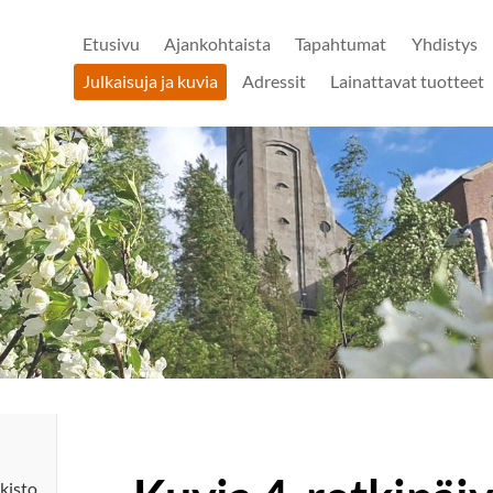
Etusivu
Ajankohtaista
Tapahtumat
Yhdistys
Julkaisuja ja kuvia
Adressit
Lainattavat tuotteet
kisto