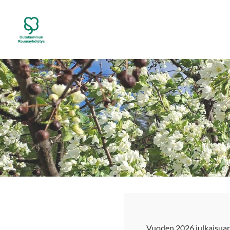
Siirry
sivun
Outokummun Reumayhdistys ry
sisältöön
Vuoden 2026 julkaisuar