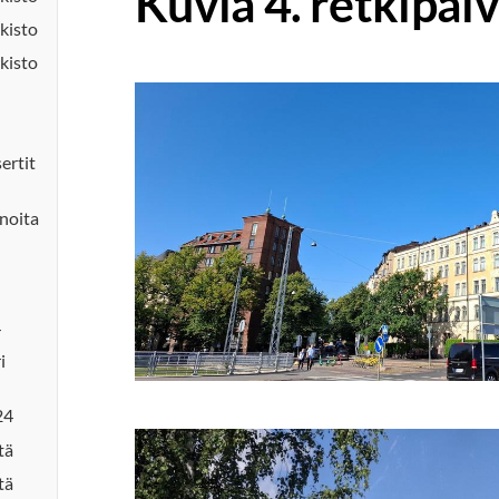
Kuvia 4. retkipäiv
kisto
kisto
sertit
inoita
4
i
24
tä
tä