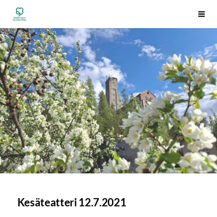
Siirry
Outokummun Reumayhdistys ry
Vali
sivun
sisältöön
Kesäteatteri 12.7.2021