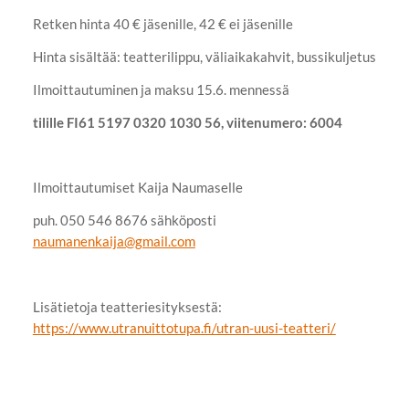
Retken hinta 40 € jäsenille, 42 € ei jäsenille
Hinta sisältää: teatterilippu, väliaikakahvit, bussikuljetus
Ilmoittautuminen ja maksu 15.6. mennessä
tilille FI61 5197 0320 1030 56, viitenumero: 6004
Ilmoittautumiset Kaija Naumaselle
puh. 050 546 8676 sähköposti
naumanenkaija@gmail.com
Lisätietoja teatteriesityksestä:
https://www.utranuittotupa.fi/utran-uusi-teatteri/