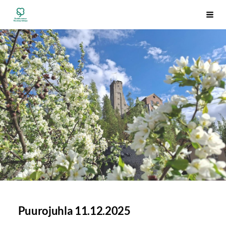
Siirry
Outokummun Reumayhdistys ry
Vali
sivun
sisältöön
Puurojuhla 11.12.2025