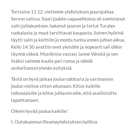
Torstaina 11.12. vietimme yhdistyksen puurojuhlaa
Servon salissa. Suuri joukko vapaaehtoisia oli somistanut
salin juhlakuntoon, hakenut puuron ja tortut Turulan
ruokalasta ja muut tarvittavat kaupasta. Iloinen hyörinä
täytti salin ja keittiön jo monta tuntia ennen juhlan alkua.
Kello 14:30 avattiin ovet yleisölle ja nopeasti sali olikin
täynnä väkeä. Musiikista vastasi Janne Vänskä ja sen
lisäksi saimme kuulla pari runoa ja nähdä
senioritanssiryhmän esityksiä.
Tästä on hyvä jatkaa joulun odotusta ja varsinaisen
joulun viettoa sitten aikanaan. Kiitos kaikille
talkoolaisille ja kiitos juhlavieraille, että osallistuitte
tapahtumaan.
Oikein hyvää joulua kaikille!
t. Outokummun Reumayhdistyksen hallitus