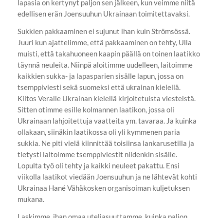
lapasia on kertynyt paljon sen jälkeen, kun veimme niitä
edellisen erän Joensuuhun Ukrainaan toimitettavaksi.
Sukkien pakkaaminen ei sujunut ihan kuin Strömsössä.
Juuri kun ajattelimme, että pakkaaminen on tehty, Ulla
muisti, että takahuoneen kaapin päällä on toinen laatikko
täynnä neuleita. Niinpä aloitimme uudelleen, laitoimme
kaikkien sukka- ja lapasparien sisälle lapun, jossa on
tsemppiviesti sekä suomeksi että ukrainan kielellä.
Kiitos Veralle Ukrainan kielellä kirjoitetuista viesteistä.
Sitten otimme esille kolmannen laatikon, jossa oli
Ukrainaan lahjoitettuja vaatteita ym. tavaraa. Ja kuinka
ollakaan, siinäkin laatikossa oli yli kymmenen paria
sukkia. Ne piti vielä kiinnittää toisiinsa lankarusetilla ja
tietysti laitoimme tsemppiviestit niidenkin sisälle.
Lopulta työ oli tehty ja kaikki neuleet pakattu. Ensi
viikolla laatikot viedään Joensuuhun ja ne lähtevät kohti
Ukrainaa Hané Vähäkosken organisoiman kuljetuksen
mukana.
Laskimme, ihan omaa uteliasuuttamme, kuinka paljon