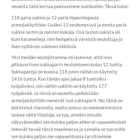
neuleita tällä kertaa pakkasimme laatikoihin. Tässä tulos:
118 paria sukkia ja 12 paria liipasinlapasia
armeijakäyttöön. Lisäksi 11 neulemyssyä ja monta paria
sukkia lasten ja naisten kokoja. Osa lasten sukista oli
kuin karamelleja, niin hempeissä väreistä neulottuja ja
ihan syötävän suloisen näköisiä.
Yksi meidän neulojistamme oli laskenut, että ison
pitkävartisen sukkaparin neulomiseen kuluu 12 tuntia.
Sukkapareja on koossa 118 joten näihin on käytetty
1416 tuntia. Kun tämän ajan jakaa 8 tuntisiksi
työpäiviksi, niin näihin sukkiin on käytetty 177
työpäivää. Ja tässä on laskettu pelkästään
armeijakäyttöön menevät isot sukkaparit. No, tämä on
leikittelyä tilastoilla, mutta joskus on mielenkiintoista
laskea näitä tilastoja, se tuo, ainakin minulle,
näkyvämmäksi sen kuinka paljon ahkerat vapaaehtoiset
tekevät hyvää tässä maailmassa ja samalla se tuo esille
sen kuinka paljon me vapaaehtoisia tarvitsemme.