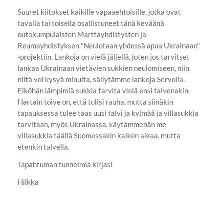
Suuret kiitokset kaikille vapaaehtoisille, jotka ovat
tavalla tai toisella osallistuneet tänä keväänä
outokumpulaisten Marttayhdistysten ja
Reumayhdistyksen "Neulotaan yhdessä apua Ukrainaan"
-projektiin. Lankoja on vielä jäljellä, joten jos tarvitset
lankaa Ukrainaan vietävien sukkien neulomiseen, niin
niitä voi kysyä minulta, säilytämme lankoja Servolla.
Eiköhän lämpimiä sukkia tarvita vielä ensi talvenakin.
Hartain toive on, että tulisi rauha, mutta siinäkin
tapauksessa tulee taas uusi talvi ja kylmää ja villasukkia
tarvitaan, myös Ukrainassa, käytämmehän me
villasukkia täällä Suomessakin kaiken aikaa, mutta
etenkin talvella.
Tapahtuman tunnelmia kirjasi
Hilkka