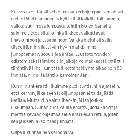
Kerhossa oli tänään ohjelmassa kerhojumppa, sen ohjasi
meille Päivi Hamunen ja kyllä siinä kaikille tuli lämmin,
vaikka suurin osa jumpasta tehtiin istuen. Samalla
saimme tietoa siitä kuinka liikkeet vaikuttavat
lihaskuntoon ja tasapainoon. Vaikka meitä oli salin
täydeltä, niin yllättävän hyvin mahduimme
jumppaamaan, sopu sijaa antaa. Luustoterveyden
edistämiseksi tömisteltiin jalkoja voimakkaasti, että tuli
tärähtävä liike. Kun tätä liikettä teki yhtä aikaa noin 80
ihmistä, niin siitä lähti aikamoinen ääni.
Kun niin ahkerasti liikuimme puoli tuntia, niin ajattelin,
että kerhon jälkeiseen tuolijumppaan ei taida jäädä
ketään. Mutta niin vain siihenkin jäi iso joukko
liikkumaan. Olihan siinä välillä ehditty juoda kahvit ja
miettiä kevään ohjelmaa sekä ensi kesän retkiä, joten
sen jälkeen jaksoi taas jumpata.
Olipa liikunnallinen kerhopäivä.