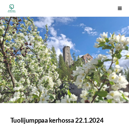
Siirry
Outokummun Reumayhdistys ry
Vali
sivun
sisältöön
Tuolijumppaa kerhossa 22.1.2024