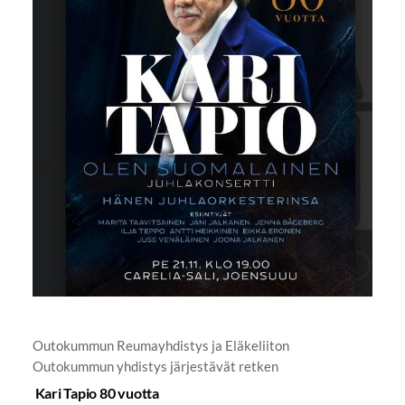
Outokummun Reumayhdistys ja Eläkeliiton
Outokummun yhdistys järjestävät retken
Kari Tapio 80 vuotta