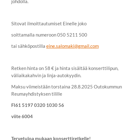
johdolla.
Sitovat ilmoittautumiset Einelle joko
soittamalla numeroon 050 5211 500
tai sähköpostilla
eine.salomaki@gmail.com
Retken hinta on 58 € ja hinta sisältää konserttilipun,
väliaikakahvin ja linja-autokyydin.
Maksu viimeistään torstaina 28.8.2025 Outokummun
Reumayhdistyksen tilille
FI61 5197 0320 1030 56
viite 6004
Tervetuloa mukaan konserttiretkelle!