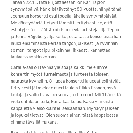
Tänään 22.11. tätä kirjoittaessani on Kari Tapion
syntymäpäivä, hän olisi täyttänyt 80-vuotta, niinpä tämä
Joensuun konsertti osui todella lähelle syntymäpäivää.
Meidän sydämiä tietysti lämmitti erityisesti se, että
esiintyjissä oli täältä kotoisin olevia artisteja, Ilja Teppo
ja Jenna Bågeberg. Ilja kertoi, että tässä konsertissa hän
lauloi ensimmäistä kertaa tangon julkisesti ja hyvinhän
se meni, tango taipui oikein mallikkaasti, kannattaa
laulaa toisenkin kerran.
Caralia-sali oli täynnä yleisöä ja kaikki me elimme
konsertin myötä tunnelmasta ja tunteesta toiseen,
naurusta kyyneliin. Oli upea konsertti ja upeat esiintyjät.
Erityisesti jäi mieleen nuori laulaja Eikka Eronen, hyvä
laulaja ja valloittava persoona ja niin nuori. Mitä hänestä
vielä ehtiikään tulla, kun aikaa kuluu. Kaksi viimeistä
kappaletta yleisö kuunteli seisaaltaan, Myrskyn jälkeen
ja lopuksi tietysti Olen suomalainen, tässä kappaleessa
elimme täysillä mukana.
Ihana retki, kiitos kaikille osallistujille. Kiitos