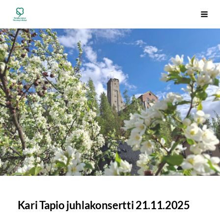
Siirry
Outokummun Reumayhdistys ry
Vali
sivun
sisältöön
Kari Tapio juhlakonsertti 21.11.2025