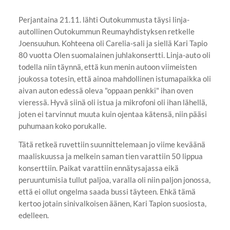
Perjantaina 21.11. lähti Outokummusta täysi linja-
autollinen Outokummun Reumayhdistyksen retkelle
Joensuuhun. Kohteena oli Carelia-sali ja siellä Kari Tapio
80 vuotta Olen suomalainen juhlakonsertti. Linja-auto oli
todella niin täynnä, että kun menin autoon viimeisten
joukossa totesin, että ainoa mahdollinen istumapaikka oli
aivan auton edessä oleva "oppaan penkki" ihan oven
vieressä. Hyvä siinä oli istua ja mikrofoni oli ihan lähellä,
joten ei tarvinnut muuta kuin ojentaa kätensä, niin pääsi
puhumaan koko porukalle.
Tätä retkeä ruvettiin suunnittelemaan jo viime keväänä
maaliskuussa ja melkein saman tien varattiin 50 lippua
konserttiin. Paikat varattiin ennätysajassa eikä
peruuntumisia tullut paljoa, varalla oli niin paljon jonossa,
että ei ollut ongelma saada bussi täyteen. Ehkä tämä
kertoo jotain sinivalkoisen äänen, Kari Tapion suosiosta,
edelleen.