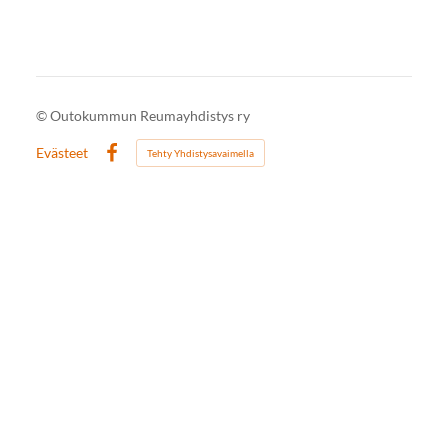
©
Outokummun Reumayhdistys ry
Evästeet
Tehty Yhdistysavaimella
Facebook