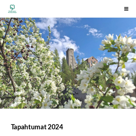
Siirry
Outokummun Reumayhdistys ry
Vali
sivun
sisältöön
Tapahtumat 2024