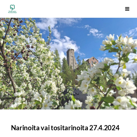
Siirry
Outokummun Reumayhdistys ry
Vali
sivun
sisältöön
Narinoita vai tositarinoita 27.4.2024