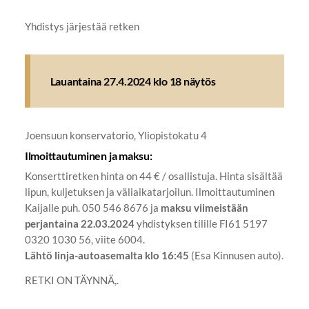
Yhdistys järjestää retken
Lauantaina 27.4.2024 klo 18 näytös
Joensuun konservatorio, Yliopistokatu 4
Ilmoittautuminen ja maksu:
Konserttiretken hinta on 44 € / osallistuja. Hinta sisältää
lipun, kuljetuksen ja väliaikatarjoilun. Ilmoittautuminen
Kaijalle puh. 050 546 8676 ja
maksu viimeistään
perjantaina 22.03.2024
yhdistyksen tilille FI61 5197
0320 1030 56, viite 6004.
Lähtö linja-autoasemalta klo 16:45
(Esa Kinnusen auto).
RETKI ON TÄYNNÄ,.