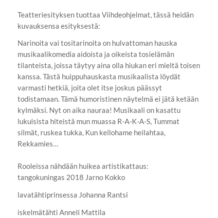
Teatteriesityksen tuottaa Viihdeohjelmat, tässä heidän
kuvauksensa esityksestä:
Narinoita vai tositarinoita on hulvattoman hauska
musikaalikomedia aidoista ja oikeista tosielämän
tilanteista, joissa täytyy aina olla hiukan eri mieltä toisen
kanssa. Tästä huippuhauskasta musikaalista löydät
varmasti hetkiä, joita olet itse joskus päässyt
todistamaan. Tämä humoristinen näytelmä ei jätä ketään
kylmäksi. Nyt on aika nauraa! Musikaali on kasattu
lukuisista hiteistä mun muassa R-A-K-A-S, Tummat
silmät, ruskea tukka, Kun kellohame heilahtaa,
Rekkamies…
Rooleissa nähdään huikea artistikattaus:
tangokuningas 2018 Jarno Kokko
lavatähtiprinsessa Johanna Rantsi
iskelmätähti Anneli Mattila