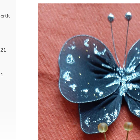
sertit
021
21