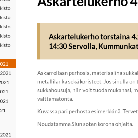
Askartelukerho 4
kisto
kisto
kisto
Askartelukerho torstaina 4.2
kisto
14:30 Servolla, Kummunkat
kisto
2021
Askarrellaan perhosia, materiaalina sukkah
.2021
metallilanka sekä koristeet. Jos sinulla on
2021
sukkahousuja, niin voit tuoda mukanasi, mu
2021
välttämätöntä.
2021
.21
Kuvassa pari perhosta esimerkkinä. Tervet
Noudatamme Siun soten korona ohjeita.
.2021