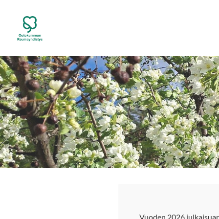
Siirry
sivun
Outokummun Reumayhdistys ry
sisältöön
Vuoden 2026 julkaisuar