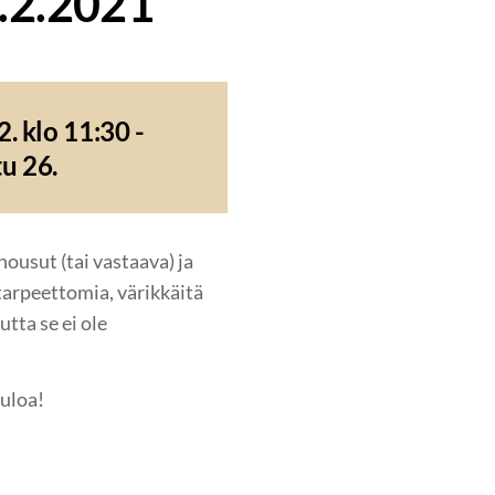
.2.2021
. klo 11:30 -
u 26.
ousut (tai vastaava) ja
 tarpeettomia, värikkäitä
tta se ei ole
uloa!