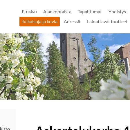
Etusivu
Ajankohtaista
Tapahtumat
Yhdistys
Julkaisuja ja kuvia
Adressit
Lainattavat tuotteet
kisto