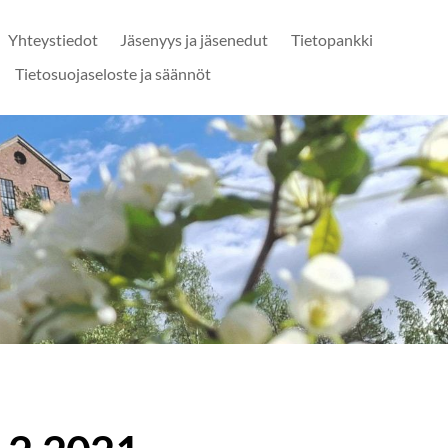
Yhteystiedot
Jäsenyys ja jäsenedut
Tietopankki
Tietosuojaseloste ja säännöt