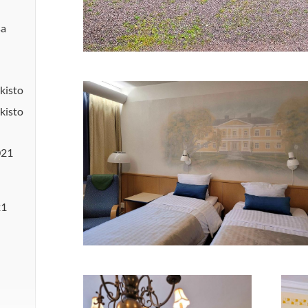
sa
kisto
kisto
021
21