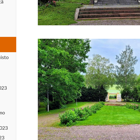
tä
isto
2023
amo
2023
23