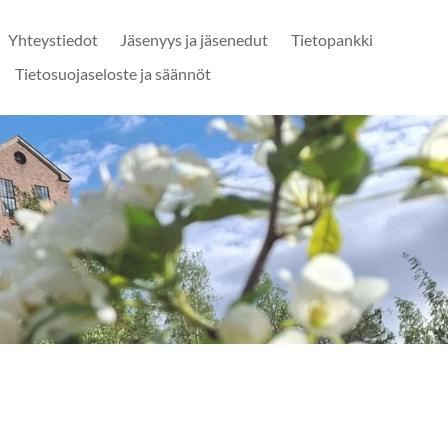
Yhteystiedot
Jäsenyys ja jäsenedut
Tietopankki
Tietosuojaseloste ja säännöt