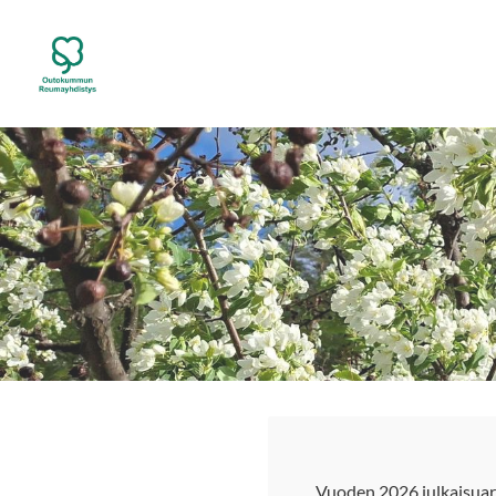
Siirry
sivun
Outokummun Reumayhdistys ry
sisältöön
Vuoden 2026 julkaisuar