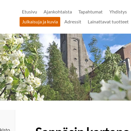
Etusivu
Ajankohtaista
Tapahtumat
Yhdistys
Julkaisuja ja kuvia
Adressit
Lainattavat tuotteet
kisto