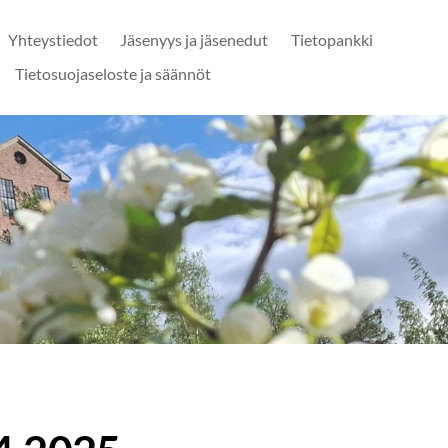
Yhteystiedot
Jäsenyys ja jäsenedut
Tietopankki
Tietosuojaseloste ja säännöt