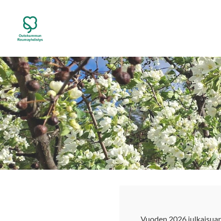
Siirry
sivun
Outokummun Reumayhdistys ry
sisältöön
Vuoden 2026 julkaisuar