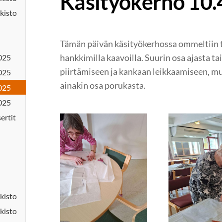
Käsityökerho 10.
kisto
Tämän päivän käsityökerhossa ommeltiin 
hankkimilla kaavoilla. Suurin osa ajasta t
025
piirtämiseen ja kankaan leikkaamiseen, m
025
ainakin osa porukasta.
025
025
sertit
kisto
kisto