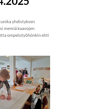
4.2025
tunika yhdistyksen
aisi mennä kaavojen
utta ompelutyöhönkin ehti