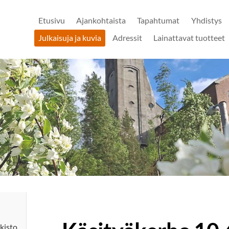
Etusivu
Ajankohtaista
Tapahtumat
Yhdistys
Julkaisuja ja kuvia
Adressit
Lainattavat tuotteet
kisto