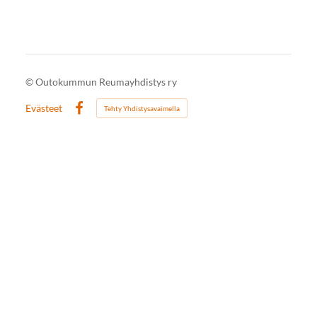
©
Outokummun Reumayhdistys ry
Evästeet
Tehty Yhdistysavaimella
Facebook