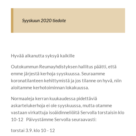
Syyskuun 2020 tiedote
Hyvää alkanutta syksyä kaikille
Outokummun Reumayhdistyksen hallitus päätti, että
emme järjestä kerhoja syyskuussa. Seuraamme
koronatilanteen kehittymistä ja jos tilanne on hyvä, niin
aloitamme kerhotoiminnan lokakuussa.
Normaaleja kerran kuukaudessa pidettäviä
askartelukerhoja ei ole syyskuussa, mutta otamme
vastaan virkattuja isoäidinneliöitä Servolla torstaisin klo
10-12 Päivystämme Servolla seuraavasti:
torstai 3.9. klo 10 - 12