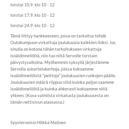
torstai 10.9. klo 10 - 12
torstai 17.9. klo 10 - 12
torstai 24.9. klo 10 - 12
Tämä liittyy hankkeeseen, jossa on tarkoitus tehdä
Outokumpuun virkattuja joulukuusia kaikkien iloksi. Jos
sinulla on kotona tähän tarkoitukseen virkattuja
isoäidinneliöitä, niin tuo niitä Servolle torstain
päivystysaikoina. Myöhemmin syksyllä järjestämme
Servolla askartelukerhoja, joissa kokoamme
isoäidinneliöistä "peittoja" joulukuusien runkojen päälle.
Joulukuusien määrä riippuu siitä kuinka paljon saamme
isoäidinneliöitä ja kuinka ahkerasti kokoamme niitä
yhteen. (Kuva valmiista virkatusta joulukuusesta on
tämän nettisivun alaosassa.)
Syysterveisin Hilkka Malinen