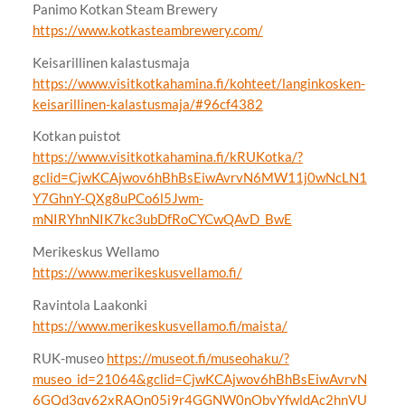
Panimo Kotkan Steam Brewery
https://www.kotkasteambrewery.com/
Keisarillinen kalastusmaja
https://www.visitkotkahamina.fi/kohteet/langinkosken-
keisarillinen-kalastusmaja/#96cf4382
Kotkan puistot
https://www.visitkotkahamina.fi/kRUKotka/?
gclid=CjwKCAjwov6hBhBsEiwAvrvN6MW11j0wNcLN1
Y7GhnY-QXg8uPCo6l5Jwm-
mNIRYhnNIK7kc3ubDfRoCYCwQAvD_BwE
Merikeskus Wellamo
https://www.merikeskusvellamo.fi/
Ravintola Laakonki
https://www.merikeskusvellamo.fi/maista/
RUK-museo
https://museot.fi/museohaku/?
museo_id=21064&gclid=CjwKCAjwov6hBhBsEiwAvrvN
6GQd3qy62xRAQn05j9r4GGNW0nObyYfwldAc2hnVU_