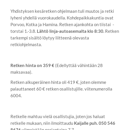
Yhdistyksen kesäretken ohjelmaan tuli muutos ja retki
lyheni yhdellä vuorokaudella. Kohdepaikkakuntia ovat
Porvoo, Kotka ja Hamina. Retken ajankohta on tiistai -
torstai 1.-3.8.
Lähtö linja-autoasemalta klo 8:30.
Retken
tarkempi sisältö löytyy liitteenä olevasta
retkiohjelmasta.
Retken hinta on 359 €
(Edellyttää vähintään 28
maksavaa).
Retken alkuperäinen hinta oli 419 €, joten olemme
palauttaneet 60 € retken osallistujille. viitenumerolla
6004.
Retkelle mahtuu vielä osallistujia, joten jos haluat
retkelle mukaan, niin ilmoittaudu
Kaijalle puh. 050 546
8676
viimeistään perjantaina 7.7.