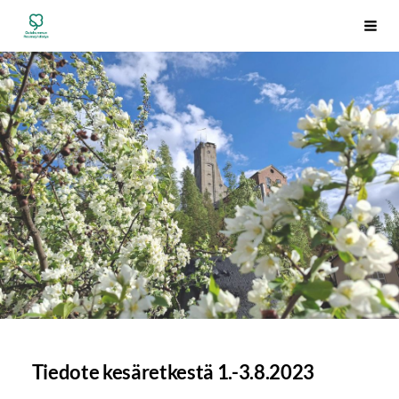
Siirry
Outokummun Reumayhdistys ry
Vali
sivun
sisältöön
Tiedote kesäretkestä 1.-3.8.2023