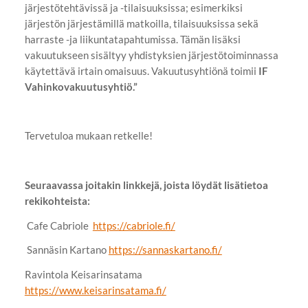
järjestötehtävissä ja -tilaisuuksissa; esimerkiksi
järjestön järjestämillä matkoilla, tilaisuuksissa sekä
harraste -ja liikuntatapahtumissa. Tämän lisäksi
vakuutukseen sisältyy yhdistyksien järjestötoiminnassa
käytettävä irtain omaisuus. Vakuutusyhtiönä toimii
IF
Vahinkovakuutusyhtiö.”
Tervetuloa mukaan retkelle!
Seuraavassa joitakin linkkejä, joista löydät lisätietoa
rekikohteista:
Cafe Cabriole
https://cabriole.fi/
Sannäsin Kartano
https://sannaskartano.fi/
Ravintola Keisarinsatama
https://www.keisarinsatama.fi/