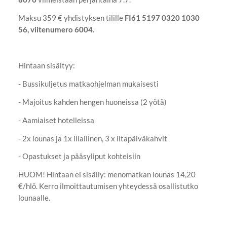
Maksu 359 € yhdistyksen tilille
FI61 5197 0320 1030
56, viitenumero 6004.
Hintaan sisältyy:
- Bussikuljetus matkaohjelman mukaisesti
- Majoitus kahden hengen huoneissa (2 yötä)
- Aamiaiset hotelleissa
- 2x lounas ja 1x illallinen, 3 x iltapäiväkahvit
- Opastukset ja pääsyliput kohteisiin
HUOM! Hintaan ei sisälly: menomatkan lounas 14,20
€/hlö. Kerro ilmoittautumisen yhteydessä osallistutko
lounaalle.