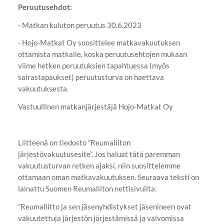
Peruutusehdot:
- Matkan kuluton peruutus 30.6.2023
- Hojo-Matkat Oy suosittelee matkavakuutuksen
ottamista matkalle, koska peruutusehtojen mukaan
viime hetken peruutuksien tapahtuessa (myös
sairastapaukset) peruutusturva on haettava
vakuutuksesta.
Vastuullinen matkanjärjestäjä Hojo-Matkat Oy
Liitteenä on tiedosto ”Reumaliiton
järjestövakuutusesite”. Jos haluat tätä paremman
vakuutusturvan retken ajaksi, niin suosittelemme
ottamaan oman matkavakuutuksen. Seuraava teksti on
lainattu Suomen Reumaliiton nettisivuilta:
”Reumaliitto ja sen jäsenyhdistykset jäsenineen ovat
vakuutettuja järjestön järjestämissä ja valvomissa