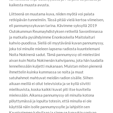
kaikesta muusta avusta.
Liitteenä on muutama kuva, niiden myötä voi palata
retkipävän tunnelmiin. Tässä pitää vielä kertoa viimeisen,
eli pannumyssykuvan tarina. Kävimme syksyllä 2019
Outokummun Reumayhdistyksen retkellä Savonlinnassa
ja matkalla pysähdyimme Enonkoskella Maitolaituri
kahvio-puodissa. Siellä oli myytävänä kuvan pannumyssy,
joka toi minulle mieleen lapsena radiosta kuuntelemani
Noita Nokinenä sadut. Tämä pannumyssy oli mielestäni
aivan kuin Noita Nokinenän kahvipannu, jota hän luudalla
lennellessään kuljetti mukanaan. Muistan miten pienenä
ihmettelin kuinka kummassa se noita ja muut
satuhahmot mahtuvat meidän radion sisälle. Siihen
aikaan meillä ei ollut televisiota ja se kyllä siivitti
mielikuvista, koska kaikki kuvat piti itse kuvitella
mielessään. Aikansa pannumyssy oli minulla kotona
pölyttymässä ja lopulta totesin, että minulla ei ole
käyttöä näin isolle pannumyssylle ja lahjoitin sen
Kaunisniemen kahvilaan ja sinne se tunuukin sopivan