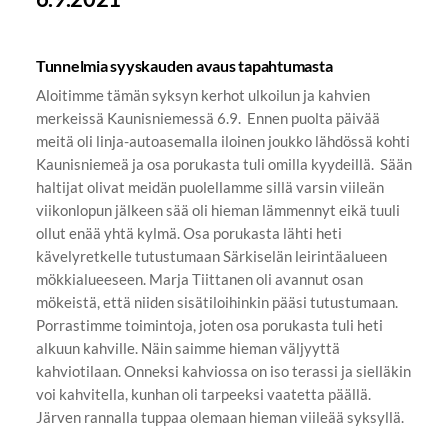
Tunnelmia syyskauden avaus tapahtumasta
Aloitimme tämän syksyn kerhot ulkoilun ja kahvien
merkeissä Kaunisniemessä 6.9. Ennen puolta päivää
meitä oli linja-autoasemalla iloinen joukko lähdössä kohti
Kaunisniemeä ja osa porukasta tuli omilla kyydeillä. Sään
haltijat olivat meidän puolellamme sillä varsin viileän
viikonlopun jälkeen sää oli hieman lämmennyt eikä tuuli
ollut enää yhtä kylmä. Osa porukasta lähti heti
kävelyretkelle tutustumaan Särkiselän leirintäalueen
mökkialueeseen. Marja Tiittanen oli avannut osan
mökeistä, että niiden sisätiloihinkin pääsi tutustumaan.
Porrastimme toimintoja, joten osa porukasta tuli heti
alkuun kahville. Näin saimme hieman väljyyttä
kahviotilaan. Onneksi kahviossa on iso terassi ja sielläkin
voi kahvitella, kunhan oli tarpeeksi vaatetta päällä.
Järven rannalla tuppaa olemaan hieman viileää syksyllä.