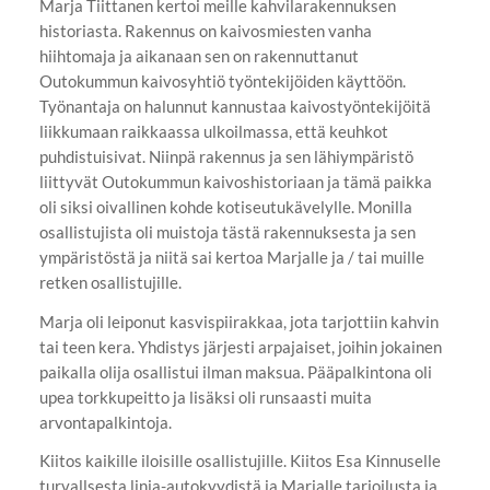
Marja Tiittanen kertoi meille kahvilarakennuksen
historiasta. Rakennus on kaivosmiesten vanha
hiihtomaja ja aikanaan sen on rakennuttanut
Outokummun kaivosyhtiö työntekijöiden käyttöön.
Työnantaja on halunnut kannustaa kaivostyöntekijöitä
liikkumaan raikkaassa ulkoilmassa, että keuhkot
puhdistuisivat. Niinpä rakennus ja sen lähiympäristö
liittyvät Outokummun kaivoshistoriaan ja tämä paikka
oli siksi oivallinen kohde kotiseutukävelylle. Monilla
osallistujista oli muistoja tästä rakennuksesta ja sen
ympäristöstä ja niitä sai kertoa Marjalle ja / tai muille
retken osallistujille.
Marja oli leiponut kasvispiirakkaa, jota tarjottiin kahvin
tai teen kera. Yhdistys järjesti arpajaiset, joihin jokainen
paikalla olija osallistui ilman maksua. Pääpalkintona oli
upea torkkupeitto ja lisäksi oli runsaasti muita
arvontapalkintoja.
Kiitos kaikille iloisille osallistujille. Kiitos Esa Kinnuselle
turvallsesta linja-autokyydistä ja Marjalle tarjoilusta ja