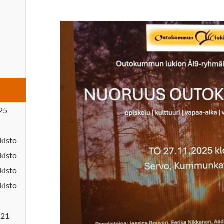
25
kisto
kisto
kisto
kisto
021