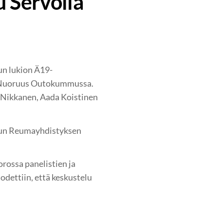
 Servolla
un lukion Ä19-
a Nuoruus Outokummussa.
a Nikkanen, Aada Koistinen
mun Reumayhdistyksen
rossa panelistien ja
todettiin, että keskustelu