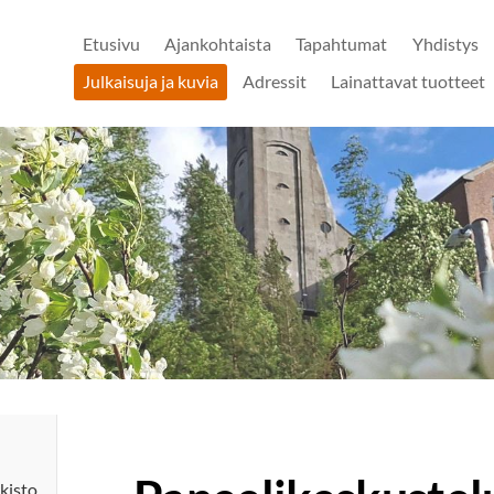
Etusivu
Ajankohtaista
Tapahtumat
Yhdistys
Julkaisuja ja kuvia
Adressit
Lainattavat tuotteet
kisto