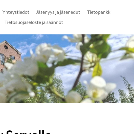
Yhteystiedot
Jäsenyys ja jäsenedut
Tietopankki
Tietosuojaseloste ja säännöt