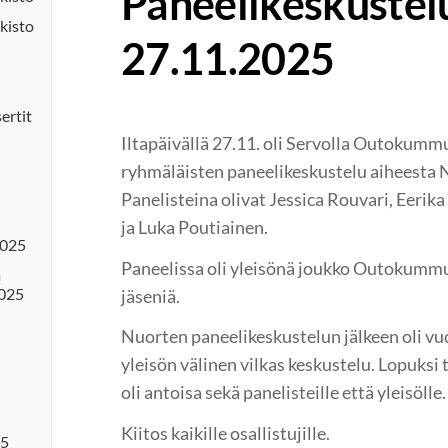
Paneelikeskustelu
kisto
27.11.2025
sertit
Iltapäivällä 27.11. oli Servolla Outokumm
ryhmäläisten paneelikeskustelu aiheest
Panelisteina olivat Jessica Rouvari, Eerik
ja Luka Poutiainen.
2025
Paneelissa oli yleisönä joukko Outokum
a
2025
jäseniä.
Nuorten paneelikeskustelun jälkeen oli vuo
yleisön välinen vilkas keskustelu. Lopuksi 
oli antoisa sekä panelisteille että yleisölle.
Kiitos kaikille osallistujille.
25