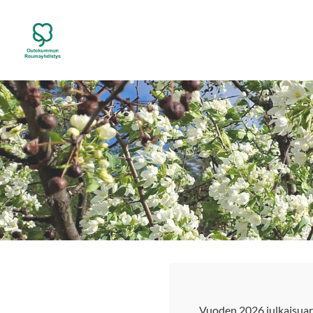
Siirry
sivun
Outokummun Reumayhdistys ry
sisältöön
Vuoden 2026 julkaisuar