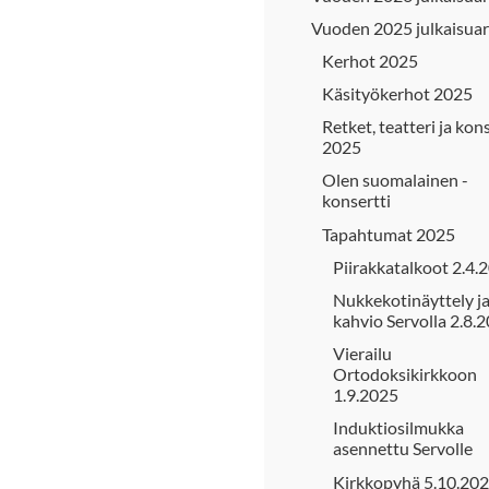
Vuoden 2025 julkaisuar
Kerhot 2025
Käsityökerhot 2025
Retket, teatteri ja kon
2025
Olen suomalainen -
konsertti
Tapahtumat 2025
Piirakkatalkoot 2.4.
Nukkekotinäyttely j
kahvio Servolla 2.8.
Vierailu
Ortodoksikirkkoon
1.9.2025
Induktiosilmukka
asennettu Servolle
Kirkkopyhä 5.10.20