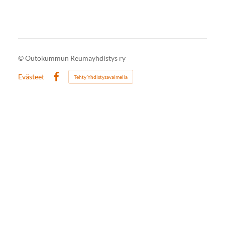
©
Outokummun Reumayhdistys ry
Evästeet
Tehty Yhdistysavaimella
Facebook