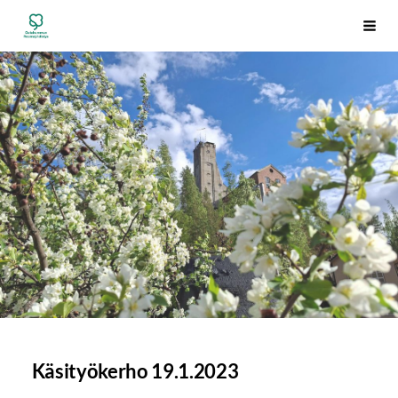
Siirry
Outokummun Reumayhdistys ry
Vali
sivun
sisältöön
Käsityökerho 19.1.2023