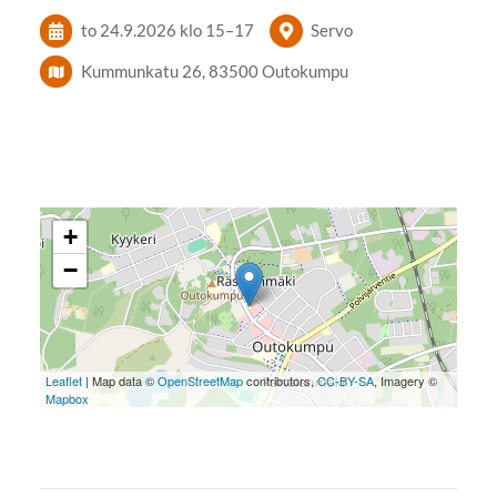
to 24.9.2026
klo 15
–
17
Servo
Kummunkatu 26, 83500 Outokumpu
+
−
Leaflet
| Map data ©
OpenStreetMap
contributors,
CC-BY-SA
, Imagery ©
Mapbox