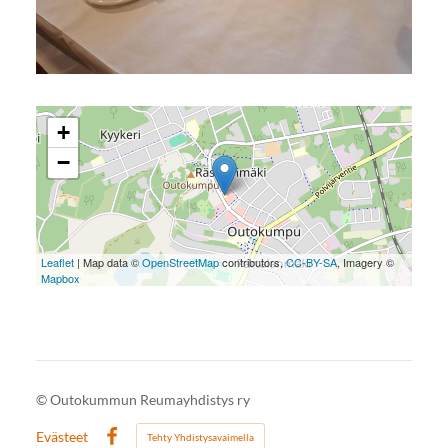
+
−
Leaflet
| Map data ©
OpenStreetMap
contributors,
CC-BY-SA
, Imagery ©
Mapbox
©
Outokummun Reumayhdistys ry
Evästeet
Tehty Yhdistysavaimella