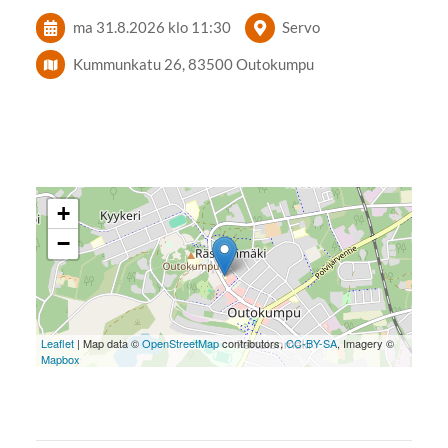
ma 31.8.2026
klo 11:30
Servo
Kummunkatu 26, 83500 Outokumpu
+
−
Leaflet
| Map data ©
OpenStreetMap
contributors,
CC-BY-SA
, Imagery ©
Mapbox